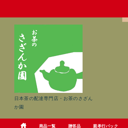
Skip
to
content
日本茶の配達専門店・お茶のさざん
か園
商品一覧
贈答品
親孝行パック