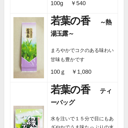
100g ￥540
若葉の香
～熱
湯玉露～
まろやかでコクのある味わい
甘味も豊かです
100ｇ ￥1,080
若葉の香
ティ
ーバッグ
水を注いで１５分で目にもあ
ざやかでうま味たっぷりの水