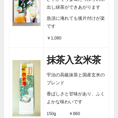
出し緑茶ができあがります
急須に淹れても後片付けが楽
です
￥1,080
抹茶入玄米茶
宇治の高級抹茶と国産玄米の
ブレンド
香ばしさと甘味があり、ふく
よかな味わいです
150g ￥860